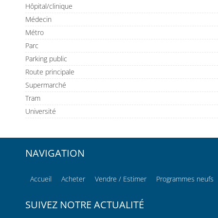
Hôpital/clinique
Médecin
Métro
Parc
Parking public
Route principale
Supermarché
Tram
Université
NAVIGATION
Accueil
Acheter
Vendre / Estimer
Programmes neufs
SUIVEZ NOTRE ACTUALITÉ