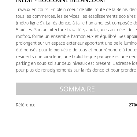
INÉDIT - BOULOGNE BILLANCOURT
Travaux en cours. En plein coeur de ville, route de la Reine, 
tous les commerces, les services, les établissements scolaires 
(métro ligne 9). La résidence, à taille humaine, est composée
5 pièces. Son architecture travaillée, aux façades animées de j
rooftop, forme un ensemble harmonieux et équilibré. Ses appart
prolongent sur un espace extérieur apportant une belle lumin
été pensés pour le bien-être de tous et pour répondre à toutes
résidents une bicyclerie, une bibliothèque partagée et une oeuvre 
parking en sous-sol sur deux niveaux est présent. L'adresse id
pour plus de renseignements sur la résidence et pour prendre
SOMMAIRE
Référence
270