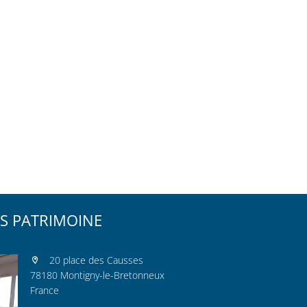
S PATRIMOINE
20 place des Causses
78180 Montigny-le-Bretonneux
France