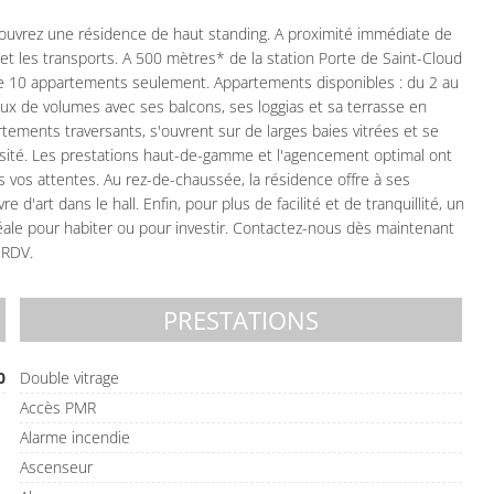
découvrez une résidence de haut standing. A proximité immédiate de
et les transports. A 500 mètres* de la station Porte de Saint-Cloud
 de 10 appartements seulement. Appartements disponibles : du 2 au
eux de volumes avec ses balcons, ses loggias et sa terrasse en
ements traversants, s'ouvrent sur de larges baies vitrées et se
osité. Les prestations haut-de-gamme et l'agencement optimal ont
 vos attentes. Au rez-de-chaussée, la résidence offre à ses
d'art dans le hall. Enfin, pour plus de facilité et de tranquillité, un
éale pour habiter ou pour investir. Contactez-nous dès maintenant
 RDV.
PRESTATIONS
0
Double vitrage
Accès PMR
Alarme incendie
Ascenseur