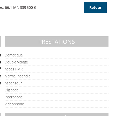
s, 66.1 M², 339 500 €
Retour
PRESTATIONS
4
Domotique
s
Double vitrage
²
Accès PMR
n
Alarme incendie
t
Ascenseur
Digicode
Interphone
Vidéophone