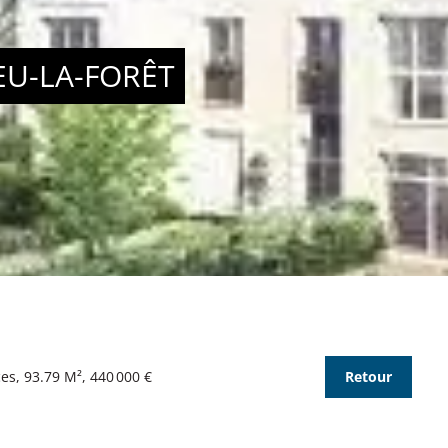
EU-LA-FORÊT
es, 93.79 M², 440 000 €
Retour