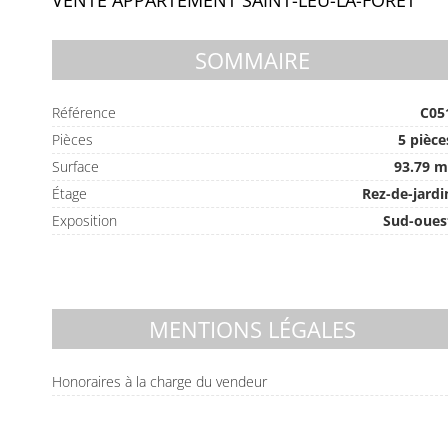
VENTE APPARTEMENT SAINT-LEU-LA-FORÊT
SOMMAIRE
Référence
C05
Pièces
5 pièce
Surface
93.79 m
Étage
Rez-de-jardi
Exposition
Sud-oues
MENTIONS LÉGALES
Honoraires à la charge du vendeur