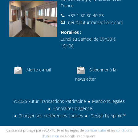
France
+33 1 30 80 40 83
neuf@futurtransactions.com
Horaires :
Lundi au Samedi de 09h30 à
19H00
Alerte e-mail
S’abonner à la
newsletter
©2026 Futur Transactions Patrimoine
Mentions légales
Honoraires d'agence
Changer ses préférences cookies
Design by
Apimo™
Ce site est protégé par reCAPTCHA et les règles de
confidentialité
et les
conditions
d'utilisation
de Google s'appliquent.