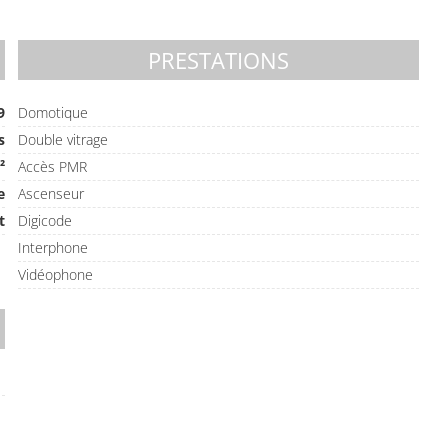
PRESTATIONS
9
Domotique
s
Double vitrage
²
Accès PMR
e
Ascenseur
t
Digicode
Interphone
Vidéophone