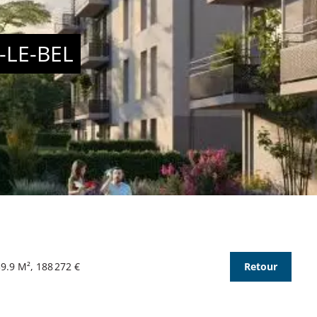
-LE-BEL
39.9 M², 188 272 €
Retour