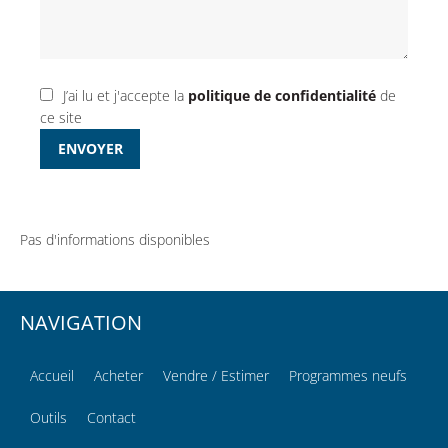
J’ai lu et j'accepte la
politique de confidentialité
de
ce site
ENVOYER
Pas d'informations disponibles
NAVIGATION
Accueil
Acheter
Vendre / Estimer
Programmes neufs
Outils
Contact