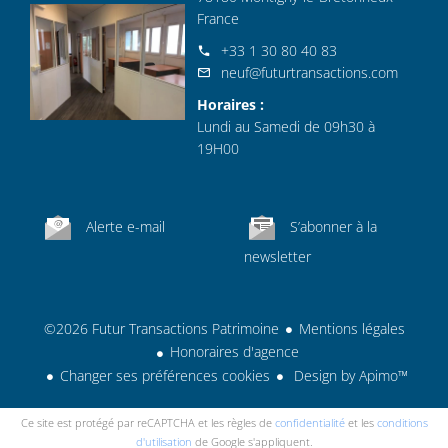
France
+33 1 30 80 40 83
neuf@futurtransactions.com
Horaires :
Lundi au Samedi de 09h30 à
19H00
Alerte e-mail
S’abonner à la
newsletter
©2026 Futur Transactions Patrimoine
Mentions légales
Honoraires d'agence
Changer ses préférences cookies
Design by
Apimo™
Ce site est protégé par reCAPTCHA et les règles de
confidentialité
et les
conditions
d'utilisation
de Google s'appliquent.