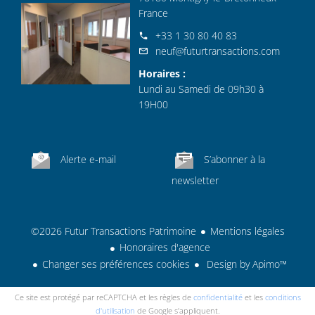
France
+33 1 30 80 40 83
neuf@futurtransactions.com
Horaires :
Lundi au Samedi de 09h30 à
19H00
Alerte e-mail
S’abonner à la
newsletter
©2026 Futur Transactions Patrimoine
Mentions légales
Honoraires d'agence
Changer ses préférences cookies
Design by
Apimo™
Ce site est protégé par reCAPTCHA et les règles de
confidentialité
et les
conditions
d'utilisation
de Google s'appliquent.