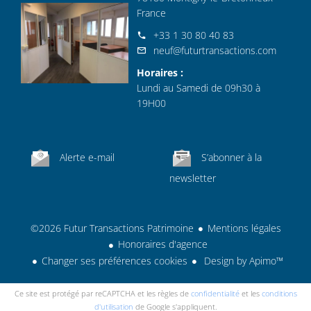
France
+33 1 30 80 40 83
neuf@futurtransactions.com
Horaires :
Lundi au Samedi de 09h30 à
19H00
Alerte e-mail
S’abonner à la
newsletter
©2026 Futur Transactions Patrimoine
Mentions légales
Honoraires d'agence
Changer ses préférences cookies
Design by
Apimo™
Ce site est protégé par reCAPTCHA et les règles de
confidentialité
et les
conditions
d'utilisation
de Google s'appliquent.