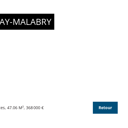
AY-MALABRY
s, 47.06 M², 368 000 €
Retour