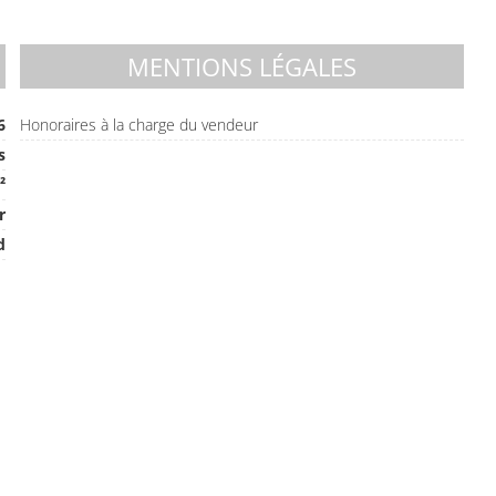
MENTIONS LÉGALES
6
Honoraires à la charge du vendeur
s
²
r
d