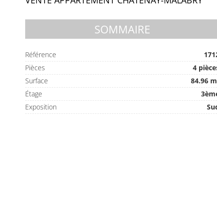
VENTE APPARTEMENT CHÂTENAY-MALABRY
SOMMAIRE
Référence
171
Pièces
4 pièce
Surface
84.96 m
Étage
3èm
Exposition
Su