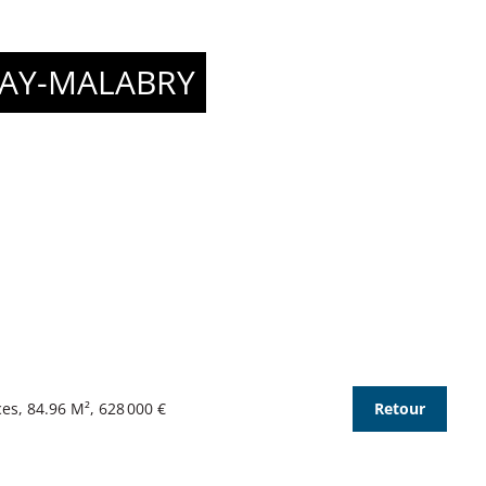
AY-MALABRY
s, 84.96 M², 628 000 €
Retour