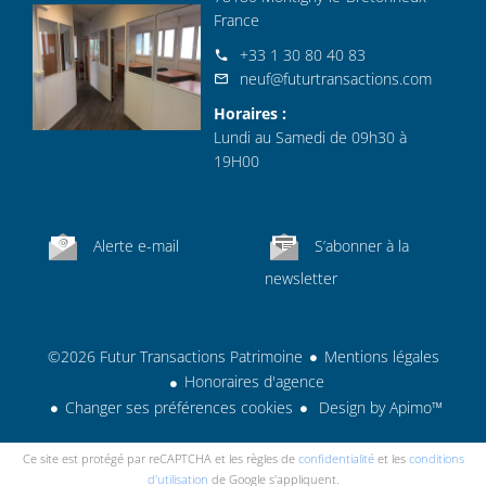
France
+33 1 30 80 40 83
neuf@futurtransactions.com
Horaires :
Lundi au Samedi de 09h30 à
19H00
Alerte e-mail
S’abonner à la
newsletter
©2026 Futur Transactions Patrimoine
Mentions légales
Honoraires d'agence
Changer ses préférences cookies
Design by
Apimo™
Ce site est protégé par reCAPTCHA et les règles de
confidentialité
et les
conditions
d'utilisation
de Google s'appliquent.