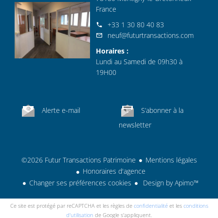
France
+33 1 30 80 40 83
neuf@futurtransactions.com
Horaires :
Lundi au Samedi de 09h30 à
19H00
Alerte e-mail
S’abonner à la
newsletter
©2026 Futur Transactions Patrimoine
Mentions légales
Honoraires d'agence
Changer ses préférences cookies
Design by
Apimo™
Ce site est protégé par reCAPTCHA et les règles de
confidentialité
et les
conditions
d'utilisation
de Google s'appliquent.