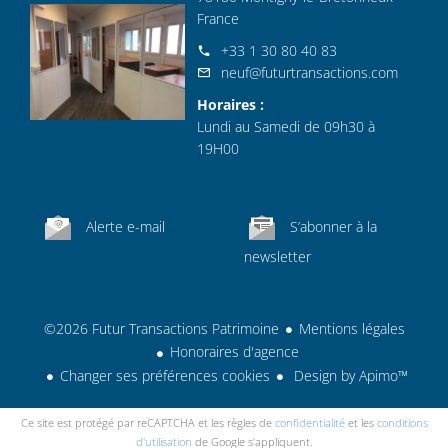
France
+33 1 30 80 40 83
neuf@futurtransactions.com
Horaires :
Lundi au Samedi de 09h30 à
19H00
Alerte e-mail
S’abonner à la
newsletter
©2026 Futur Transactions Patrimoine
Mentions légales
Honoraires d'agence
Changer ses préférences cookies
Design by
Apimo™
Ce site est protégé par reCAPTCHA et les règles de
confidentialité
et les
conditions
d'utilisation
de Google s'appliquent.