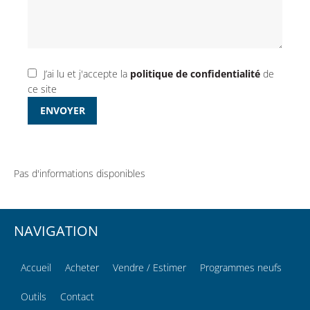
J’ai lu et j'accepte la
politique de confidentialité
de
ce site
ENVOYER
Pas d'informations disponibles
NAVIGATION
Accueil
Acheter
Vendre / Estimer
Programmes neufs
Outils
Contact