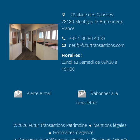
20 place des Causses
78180 Montigny-le-Bretonneux
France
+33 1 30 80 40 83
neuf@futurtransactions.com
Horaires :
Lundi au Samedi de 09h30 à
19H00
Alerte e-mail
S’abonner à la
newsletter
©2026 Futur Transactions Patrimoine
Mentions légales
Honoraires d'agence
Changer ses préférences cookies
Design by
Apimo™