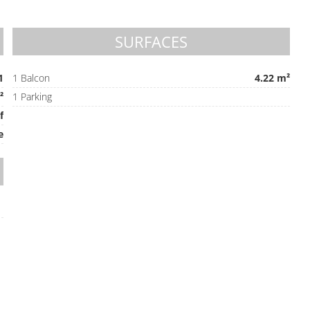
SURFACES
1
1 Balcon
4.22 m²
²
1 Parking
f
e