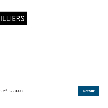
LLIERS
8 M², 522 000 €
Retour