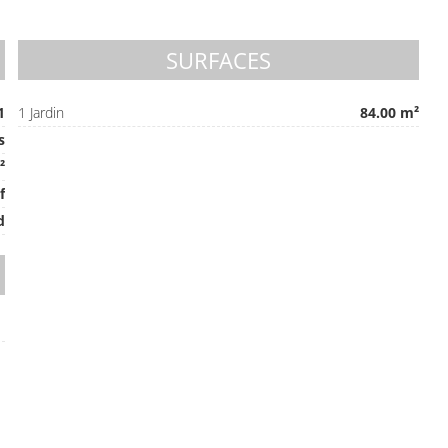
SURFACES
1
1 Jardin
84.00 m²
s
²
f
d