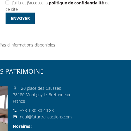
J’ai lu et j'accepte la
politique de confidentialité
de
ce site
ENVOYER
Pas d'informations disponibles
S PATRIMOINE
20 place des Causses
78180 Montigny-le-Bretonneux
France
+33 1 30 80 40 83
neuf@futurtransactions.com
Horaires :