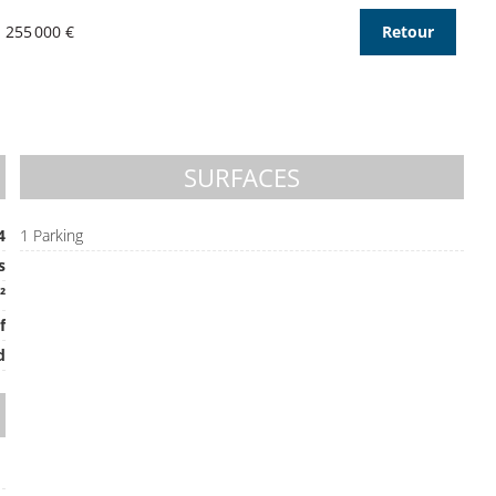
 255 000 €
Retour
SURFACES
4
1 Parking
s
²
f
d