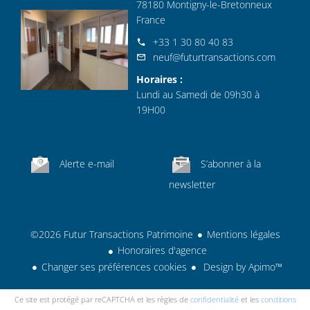
78180 Montigny-le-Bretonneux
France
+33 1 30 80 40 83
neuf@futurtransactions.com
Horaires :
Lundi au Samedi de 09h30 à
19H00
Alerte e-mail
S’abonner à la
newsletter
©2026 Futur Transactions Patrimoine
Mentions légales
Honoraires d'agence
Changer ses préférences cookies
Design by
Apimo™
Ce site est protégé par reCAPTCHA et les règles de
confidentialité
et les
conditions