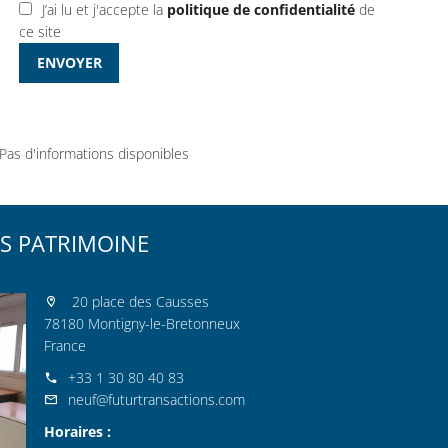
J’ai lu et j'accepte la
politique de confidentialité
de
ce site
ENVOYER
Pas d'informations disponibles
S PATRIMOINE
20 place des Causses
78180 Montigny-le-Bretonneux
France
+33 1 30 80 40 83
neuf@futurtransactions.com
Horaires :