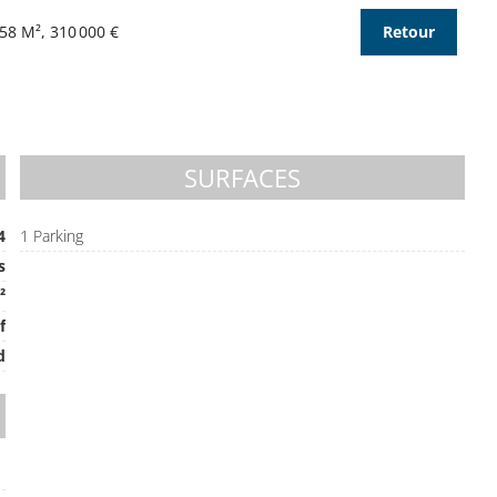
58 M², 310 000 €
Retour
SURFACES
4
1 Parking
s
²
f
d