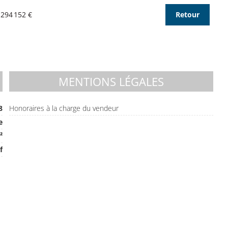
 294 152 €
Retour
MENTIONS LÉGALES
8
Honoraires à la charge du vendeur
e
²
f