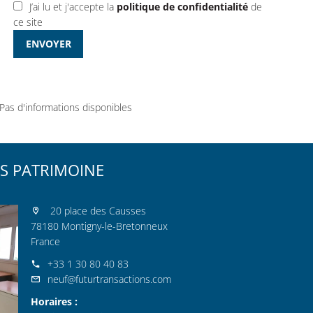
J’ai lu et j'accepte la
politique de confidentialité
de
ce site
ENVOYER
Pas d'informations disponibles
S PATRIMOINE
20 place des Causses
78180 Montigny-le-Bretonneux
France
+33 1 30 80 40 83
neuf@futurtransactions.com
Horaires :