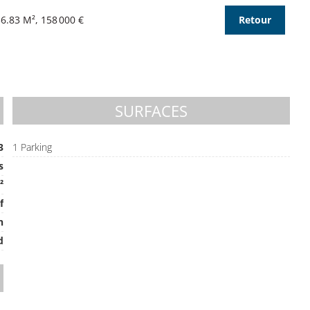
6.83 M², 158 000 €
Retour
SURFACES
3
1 Parking
s
²
f
n
d