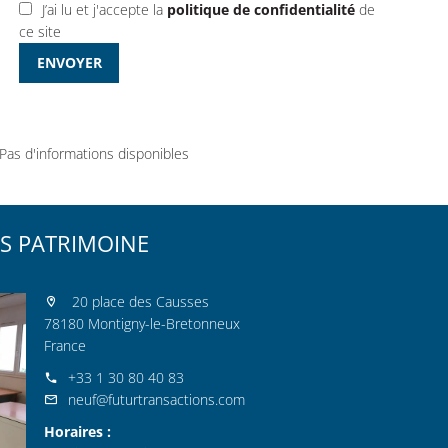
J’ai lu et j'accepte la
politique de confidentialité
de
ce site
ENVOYER
Pas d'informations disponibles
S PATRIMOINE
20 place des Causses
78180 Montigny-le-Bretonneux
France
+33 1 30 80 40 83
neuf@futurtransactions.com
Horaires :