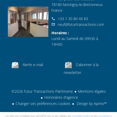
78180 Montigny-le-Bretonneux
France
+33 1 30 80 40 83
neuf@futurtransactions.com
Horaires :
Lundi au Samedi de 09h30 à
19H00
Alerte e-mail
S’abonner à la
newsletter
©2026 Futur Transactions Patrimoine
Mentions légales
Honoraires d'agence
Changer ses préférences cookies
Design by
Apimo™
Ce site est protégé par reCAPTCHA et les règles de
confidentialité
et les
conditions